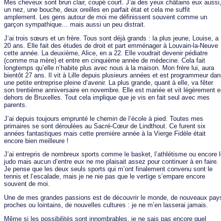
Mes cheveux sont brun clair, coupé court. J’ai des yeux châtains eux aussi
un nez, une bouche, deux oreilles en parfait état et cela me suffit
amplement. Les gens autour de moi me définissent souvent comme un
garçon sympathique… mais aussi un peu distrait.
J’ai trois sœurs et un frère. Tous sont déjà grands : la plus jeune, Louise, a
20 ans. Elle fait des études de droit et part emménager à Louvain-la-Neuve
cette année. La deuxième, Alice, en a 22. Elle voudrait devenir pédiatre
(comme ma mère) et entre en cinquième année de médecine. Cela fait
longtemps qu’elle n’habite plus avec nous à la maison. Mon frère lui, aura
bientôt 27 ans. Il vit à Lille depuis plusieurs années et est programmeur da
une petite entreprise pleine d’avenir. La plus grande, quant à elle, va fêter
son trentième anniversaire en novembre. Elle est mariée et vit légèrement 
dehors de Bruxelles. Tout cela implique que je vis en fait seul avec mes
parents.
J’ai depuis toujours emprunté le chemin de l’école à pied. Toutes mes
primaires se sont déroulées au Sacré-Cœur de Lindthout. Ce furent six
années fantastiques mais cette première année à la Vierge Fidèle était
encore bien meilleure !
J’ai entrepris de nombreux sports comme le basket, l’athlétisme ou encore 
judo mais aucun d’entre eux ne me plaisait assez pour continuer à en faire.
Je pense que les deux seuls sports qui m’ont finalement convenu sont le
tennis et l’escalade, mais je ne nie pas que le vertige s’empare encore
souvent de moi.
Une de mes grandes passions est de découvrir le monde, de nouveaux pay
proches ou lointains, de nouvelles cultures : je ne m’en lasserai jamais.
Même si les possibilités sont innombrables, je ne sais pas encore quel