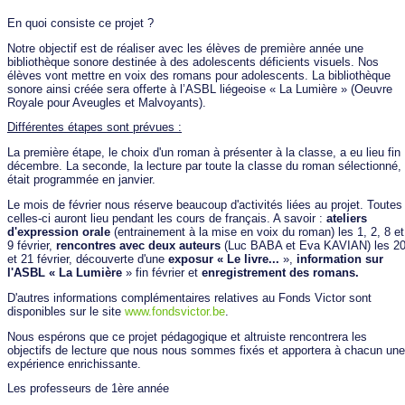
En quoi consiste ce projet ?
Notre objectif est de réaliser avec les élèves de première année une
bibliothèque sonore destinée à des adolescents déficients visuels. Nos
élèves vont mettre en voix des romans pour adolescents. La bibliothèque
sonore ainsi créée sera offerte à l’ASBL liégeoise « La Lumière » (Oeuvre
Royale pour Aveugles et Malvoyants).
Différentes étapes sont prévues :
La première étape, le choix d'un roman à présenter à la classe, a eu lieu fin
décembre. La seconde, la lecture par toute la classe du roman sélectionné,
était programmée en janvier.
Le mois de février nous réserve beaucoup d'activités liées au projet. Toutes
celles-ci auront lieu pendant les cours de français. A savoir :
ateliers
d'expression orale
(entrainement à la mise en voix du roman) les 1, 2, 8 et
9 février,
rencontres avec deux auteurs
(Luc BABA et Eva KAVIAN) les 2
et 21 février, découverte d'une
expo
sur « Le livre...
»,
information sur
l'ASBL « La Lumière
» fin février et
enregistrement des romans.
D'autres informations complémentaires relatives au Fonds Victor sont
disponibles sur le site
www.fondsvictor.be
.
Nous espérons que ce projet pédagogique et altruiste rencontrera les
objectifs de lecture que nous nous sommes fixés et apportera à chacun une
expérience enrichissante.
Les professeurs de 1ère année