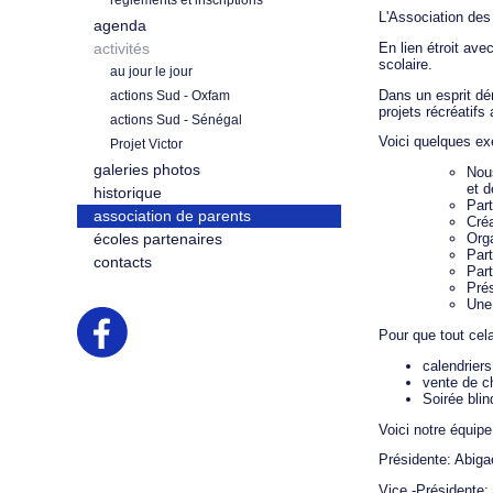
règlements et inscriptions
L'Association des
agenda
activités
En lien étroit ave
scolaire.
au jour le jour
Dans un esprit dé
actions Sud - Oxfam
projets récréatifs
actions Sud - Sénégal
Voici quelques ex
Projet Victor
galeries photos
Nous
et d
historique
Part
association de parents
Créa
écoles partenaires
Orga
Par
contacts
Part
Prés
Une 
Pour que tout cela
calendriers
vente de c
Soirée blin
Voici notre équipe
Présidente: Abigaë
Vice -Présidente: