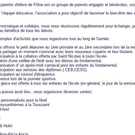
 parents d'élève de Flône est un groupe de parents engagés et bénévoles, souh
c l’équipe éducative, l’association a pour objectif de favoriser le bien-être des 
mocratique et solidaire, nous nous réunissons régulièrement pour échanger, p
 au bénéfice de tous les élèves.
emples d'activités que nous organisons tout au long de l'année:
 offrons le petit déjeuner au 1ère primaire et au 1ère secondaire lors de la r
e partager un moment convivial avec leurs nouveaux copains et leur titulaire.
icipation à la collation offerte par Saint Nicolas à toute l'école.
tion d'une veillée de Noël avec les élèves du fondamental.
nisation d' un après-midi carnaval pour les enfants du fondamental.
ticipation aux remises des diplômes ( CEB,CESS).
icipation au tournoi d'éloquence.
ence lors de la journée sportive.
glace est offerte à tous les enfants de l'école (en général, le jour de la remise
 puisse avoir lieu , nous organisons diverses ventes:
 personnalisés pour la Noël
hrysanthèmes à la Toussaint
d-test
:
l Hulin
 Ana-Alicia Ancia