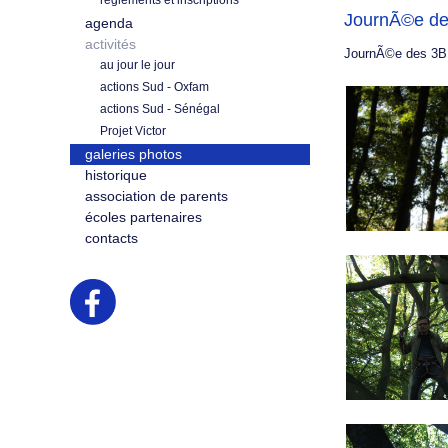
règlements et inscriptions
JournÃ©e de
agenda
activités
JournÃ©e des 3B
au jour le jour
actions Sud - Oxfam
actions Sud - Sénégal
Projet Victor
galeries photos
historique
association de parents
écoles partenaires
contacts