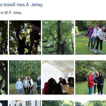
s troisiÃ¨mes Ã Jehay
 et 3D Ã Jehay.