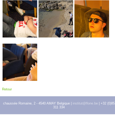
Retour
chaussée Romaine, 2 - 4540 AMAY Belgique |
institut@flone.be
| +32 (0)85
311 334