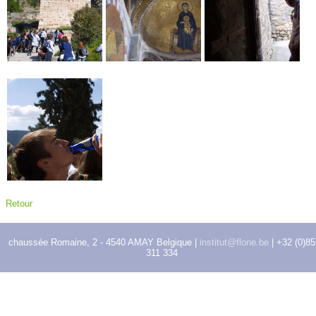
Retour
chaussée Romaine, 2 - 4540 AMAY Belgique |
institut@flone.be
| +32 (0)85
311 334