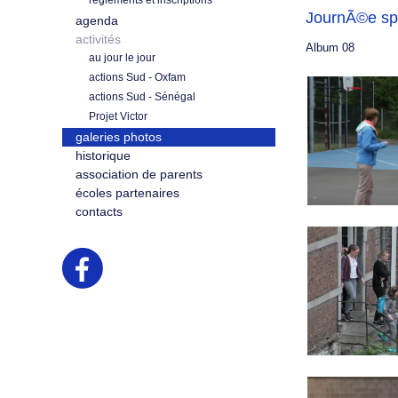
règlements et inscriptions
JournÃ©e sp
agenda
activités
Album 08
au jour le jour
actions Sud - Oxfam
actions Sud - Sénégal
Projet Victor
galeries photos
historique
association de parents
écoles partenaires
contacts