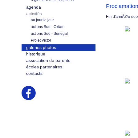
règlements et inscriptions
Proclamatio
agenda
activités
Fin d'annÃ©e scol
au jour le jour
actions Sud - Oxfam
actions Sud - Sénégal
Projet Victor
galeries photos
historique
association de parents
écoles partenaires
contacts