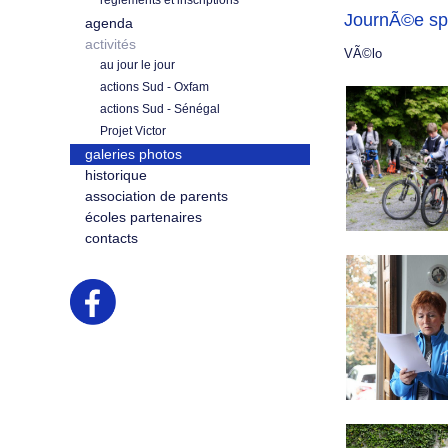
règlements et inscriptions
JournÃ©e spo
agenda
activités
VÃ©lo
au jour le jour
actions Sud - Oxfam
actions Sud - Sénégal
Projet Victor
galeries photos
historique
association de parents
écoles partenaires
contacts