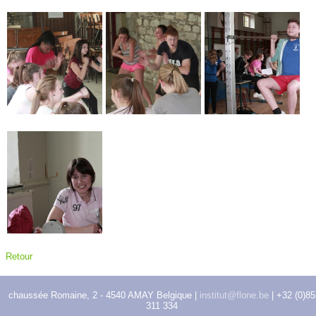
Retour
chaussée Romaine, 2 - 4540 AMAY Belgique |
institut@flone.be
| +32 (0)85
311 334