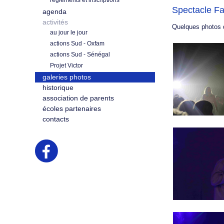
règlements et inscriptions
Spectacle Fa
agenda
activités
Quelques photos d
au jour le jour
actions Sud - Oxfam
actions Sud - Sénégal
Projet Victor
galeries photos
historique
association de parents
écoles partenaires
contacts