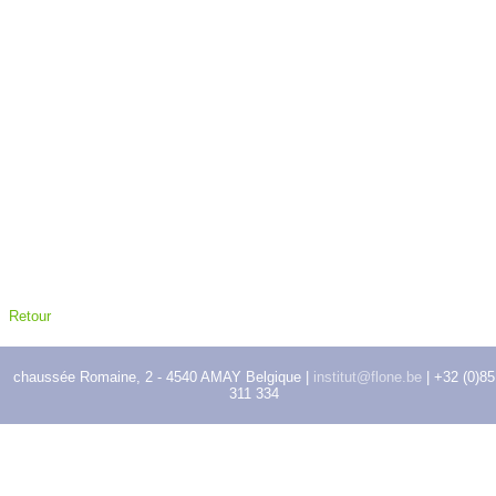
Retour
chaussée Romaine, 2 - 4540 AMAY Belgique |
institut@flone.be
| +32 (0)85
311 334