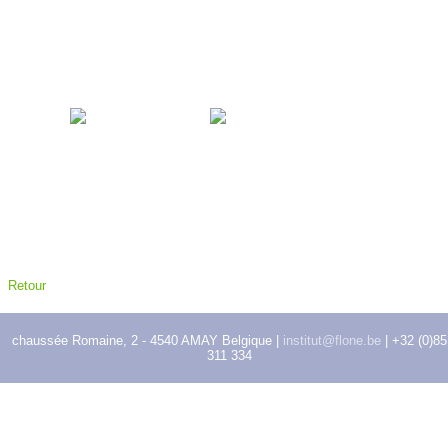
Retour
chaussée Romaine, 2 - 4540 AMAY Belgique |
institut@flone.be
| +32 (0)85
311 334