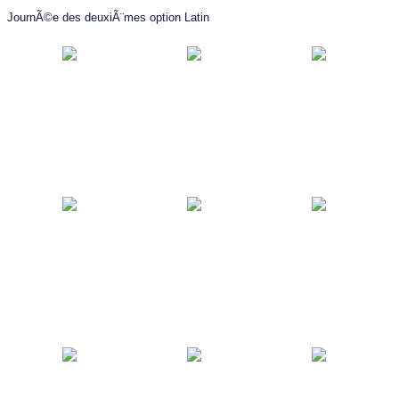
JournÃ©e des deuxiÃ¨mes option Latin