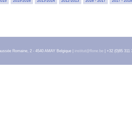
2015
2015-2016
2013-2014
2012-2013
2016 - 2017
2017 - 2018
aussée Romaine, 2 - 4540 AMAY Belgique |
institut@flone.be
| +32 (0)85 311 