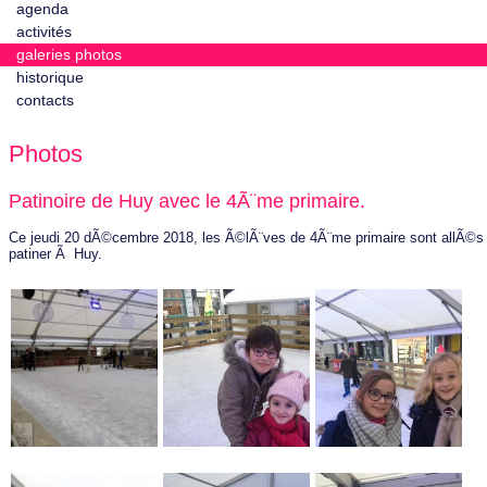
agenda
activités
galeries photos
historique
contacts
Photos
Patinoire de Huy avec le 4Ã¨me primaire.
Ce jeudi 20 dÃ©cembre 2018, les Ã©lÃ¨ves de 4Ã¨me primaire sont allÃ©s
patiner Ã Huy.