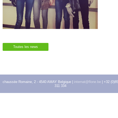
Toutes les news
chaussée Romaine, 2 - 4540 AMAY Belgique |
internat@flone.be
| +32 (0)8
311 334