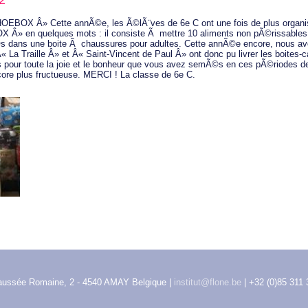
2
OEBOX Â» Cette annÃ©e, les Ã©lÃ¨ves de 6e C ont une fois de plus org
 Â» en quelques mots : il consiste Ã mettre 10 aliments non pÃ©rissables, 
 dans une boite Ã chaussures pour adultes. Cette annÃ©e encore, nous 
 La Traille Â» et Â« Saint-Vincent de Paul Â» ont donc pu livrer les boites-
 pour toute la joie et le bonheur que vous avez semÃ©s en ces pÃ©riodes
core plus fructueuse. MERCI ! La classe de 6e C.
aussée Romaine, 2 - 4540 AMAY Belgique |
institut@flone.be
| +32 (0)85 311 