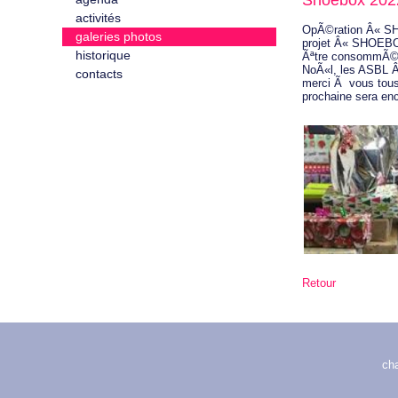
Shoebox 202
activités
OpÃ©ration Â« SH
galeries photos
projet Â« SHOEBOX
historique
Ãªtre consommÃ©s
NoÃ«l, les ASBL Â«
contacts
merci Ã vous tous
prochaine sera en
Retour
ch