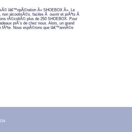
anisÃ© lâ€™opÃ©ration Â« SHOEBOX Â». Le
non alcoolisÃ©s, faciles Ã ouvrir et prÃªts Ã
avons rÃ©coltÃ© plus de 250 SHOEBOX. Pour
cadeaux prÃ¨s de chez nous. Alors, un grand
 de fÃªte. Nous espÃ©rons que lâ€™annÃ©e
334