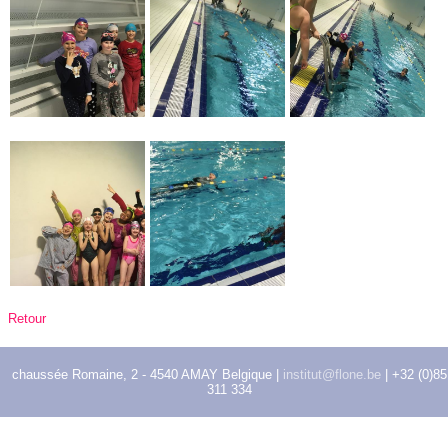
Retour
chaussée Romaine, 2 - 4540 AMAY Belgique |
institut@flone.be
| +32 (0)85
311 334