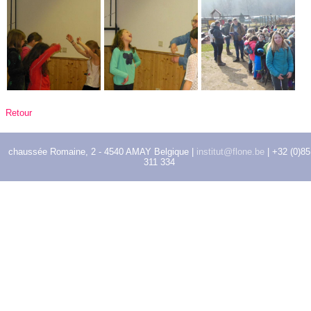
Retour
chaussée Romaine, 2 - 4540 AMAY Belgique |
institut@flone.be
| +32 (0)85
311 334