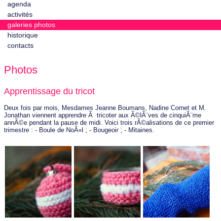
agenda
activités
galeries photos
historique
contacts
Photos
Apprentissage du tricot
Deux fois par mois, Mesdames Jeanne Boumans, Nadine Cornet et M.
Jonathan viennent apprendre Ã tricoter aux Ã©lÃ¨ves de cinquiÃ¨me
annÃ©e pendant la pause de midi. Voici trois rÃ©alisations de ce premier
trimestre : - Boule de NoÃ«l ; - Bougeoir ; - Mitaines.