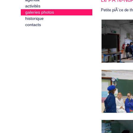
Le PÃ¨re-NoÃ
activités
Petite piÃ¨ce de
galeries photos
historique
contacts