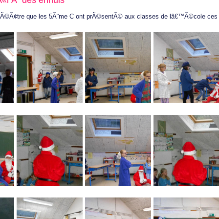
«l Ã des ennuis
 thÃ©Ã¢tre que les 5Ã¨me C ont prÃ©sentÃ© aux classes de lâ€™Ã©cole ces