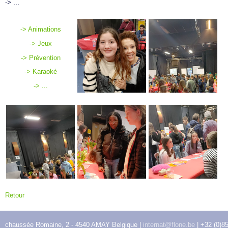
-> ...
-> Animations
-> Jeux
-> Prévention
-> Karaoké
-> ...
">
Retour
chaussée Romaine, 2 - 4540 AMAY Belgique |
internat@flone.be
| +32 (0)8