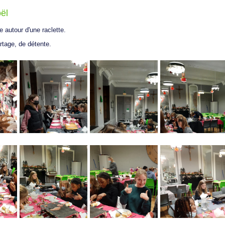
ël
e autour d'une raclette.
tage, de détente.