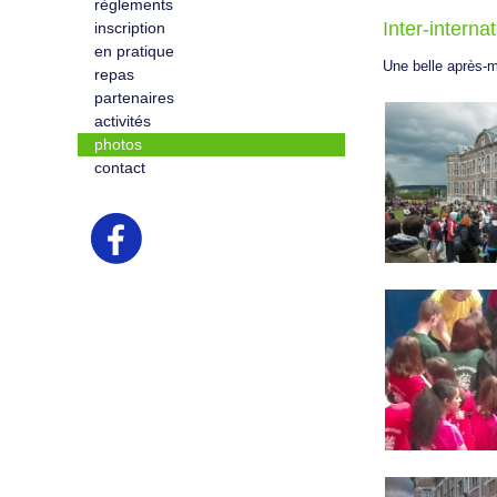
règlements
Inter-internat
inscription
en pratique
Une belle après-m
repas
partenaires
activités
photos
contact