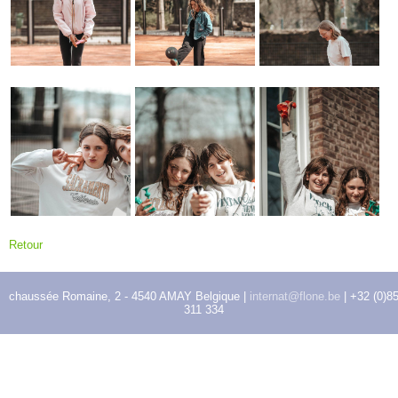
Retour
chaussée Romaine, 2 - 4540 AMAY Belgique |
internat@flone.be
| +32 (0)8
311 334