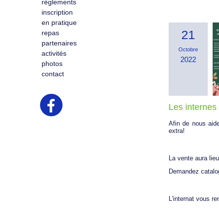
règlements
inscription
en pratique
21
repas
partenaires
Octobre
activités
2022
photos
contact
Les internes
Afin de nous aid
extra!
La vente aura lie
Demandez catalog
L'internat vous r