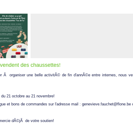
 vendent des chaussettes!
er Ã organiser une belle activitÃ© de fin d'annÃ©e entre internes, nous 
u du 21 octobre au 21 novembre!
ue et bons de commandes sur l'adresse mail : genevieve.fauchet@flone.be 
emercie dÃ©jÃ de votre soutien!